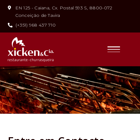
EN 125 - Caiana, Cx. Postal 593 S, 8800-072
Conceição de Tavira
(+351) 968 437 710